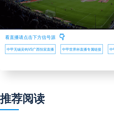
看直播请点击下方信号源
中甲无锡吴钩VS广西恒宸直播
中甲世界杯直播专属链接
中
推荐阅读