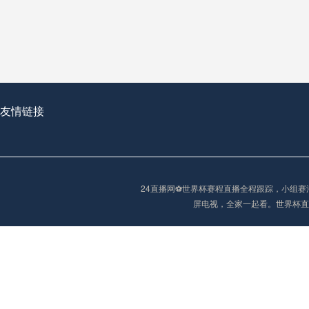
从穹顶之下到巅峰之上：
走过了全球数百座体育
从伦敦的温布利到北京
基于动态穹顶系统的赛前激活期自适应调控方案——以温哥华BC Place为案例
友情链接
“单场决胜制：世
单场决胜制：世预赛附
24直播网⚽️世界杯赛程直播全程跟踪，小
三十年的老观察者，我
屏电视，全家一起看。世界杯直
多令人扼腕叹息的遗憾
“单场决胜制：世预赛附加赛的公平性反思”
2026美加墨世