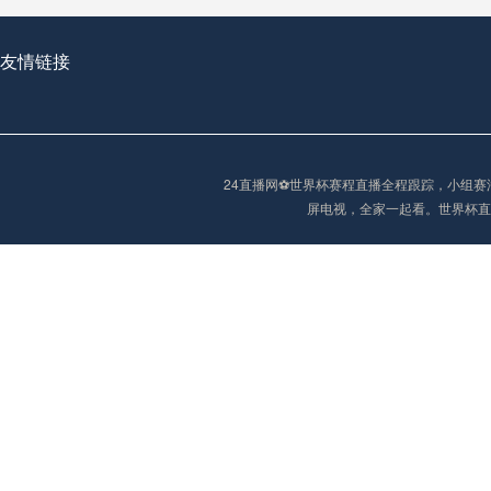
友情链接
2026世界杯首球：开启新纪元的瞬间，重塑足球荣耀
24直播网⚽️世界杯赛程直播全程跟踪，小
“2026世界杯抽签：死亡之组已成伪命题？”
屏电视，全家一起看。世界杯直