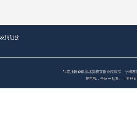
2026世界杯首球：开启新纪元的瞬间，重塑足球荣耀
友情链接
“2026世界杯抽签：死亡之组已成伪命题？”
24直播网⚽️世界杯赛程直播全程跟踪，小
屏电视，全家一起看。世界杯直