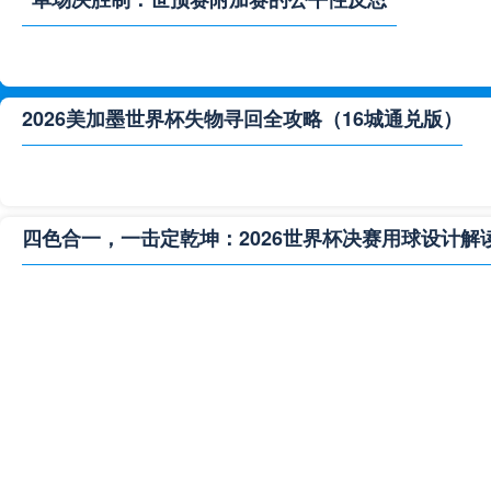
2026美加墨世界杯失物寻回全攻略（16城通兑版）
四色合一，一击定乾坤：2026世界杯决赛用球设计解
**“2026‘脑机赛场’：北美世界杯的神经架构与生态裂变”
2026世界杯跨城观赛解决方案：球迷行李“门到门”