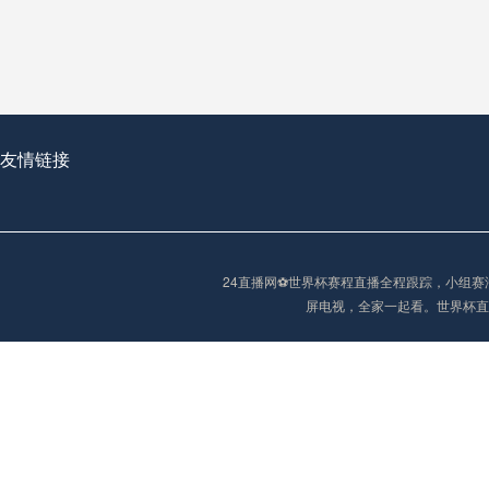
2026世界杯首球：开启新纪元的瞬间，重塑足球荣耀
友情链接
“2026世界杯抽签：死亡之组已成伪命题？”
24直播网⚽️世界杯赛程直播全程跟踪，小
屏电视，全家一起看。世界杯直