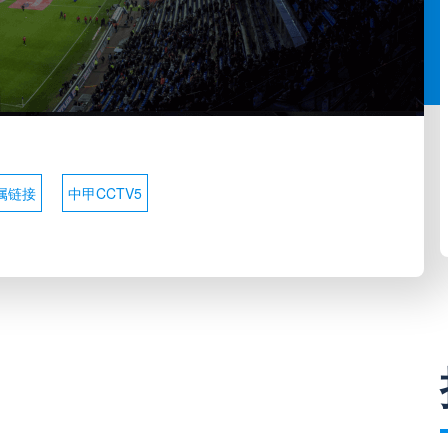
属链接
中甲CCTV5