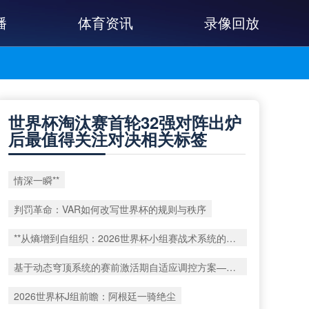
播
体育资讯
录像回放
世界杯淘汰赛首轮32强对阵出炉
后最值得关注对决相关标签
情深一瞬**
判罚革命：VAR如何改写世界杯的规则与秩序
**从熵增到自组织：2026世界杯小组赛战术系统的演化密码**
基于动态穹顶系统的赛前激活期自适应调控方案——以温哥华BC Place为案例
2026世界杯J组前瞻：阿根廷一骑绝尘