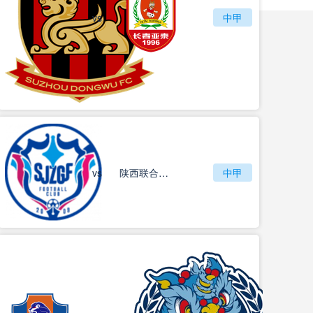
vs
苏州东吴
长春亚泰
中甲
vs
石家庄功夫
陕西联合月亮泊队
中甲