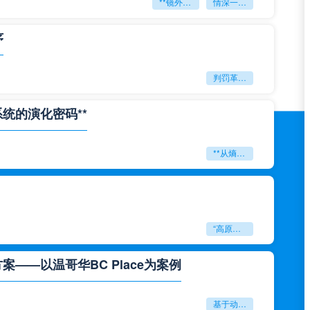
**镜外留影
情深一瞬**
序
判罚革命：VAR如何改写世界杯的规则与秩序
系统的演化密码**
**从熵增到自组织：2026世界杯小组赛战术系统的演化密码**
“高原伏击：2026世预赛非洲主场绞杀战”
——以温哥华BC Place为案例
基于动态穹顶系统的赛前激活期自适应调控方案——以温哥华BC Place为案例