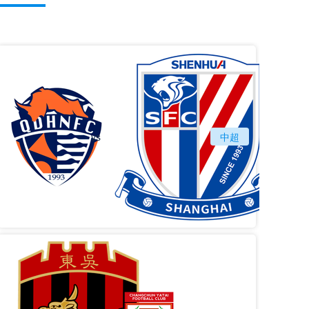
vs
青岛海牛
中超
上海