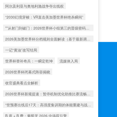
阿尔及利亚与奥地利激战争夺出线权
“2030幻境穿梭：VR直击美加墨世界杯绝杀瞬间”
**从射门到破门：2026世界杯小组第三的晋级密码藏在哪一环？**
2026美加墨世界杯分档规则全面解读（基于最新调整）
一记“黄油”改写结局
世界杯替补奇兵：一瞬定乾坤
流媒体入局
2026世界杯闭幕式阵容揭晓
收官盛典看点全解析
2026世界杯新规提速：暂停机制优化助推比赛流畅度飞跃
“世预赛出线后17天：高强度集训期的体能重建与战术转化”
B 席 + B 费：葡萄牙 2026 中场双引擎