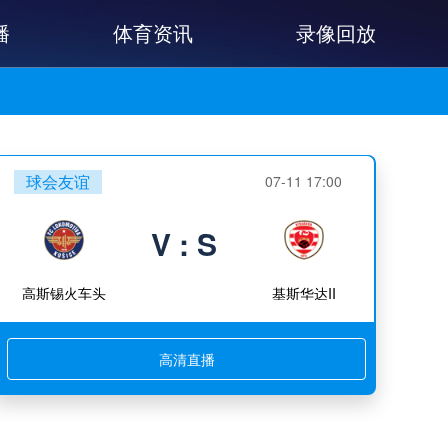
播
体育资讯
录像回放
球会友谊
07-11 17:00
V : S
高斯锡火车头
基斯华达II
高清直播