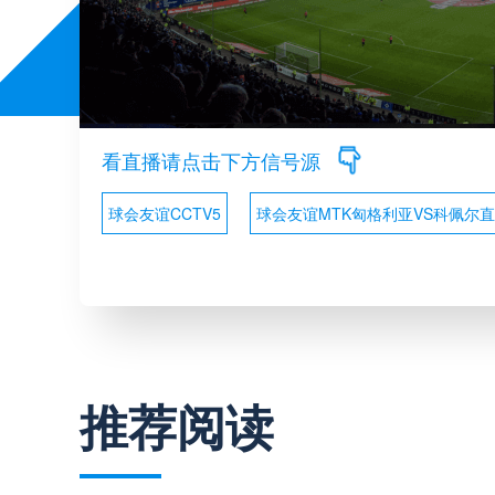
看直播请点击下方信号源
球会友谊CCTV5
球会友谊MTK匈格利亚VS科佩尔
推荐阅读