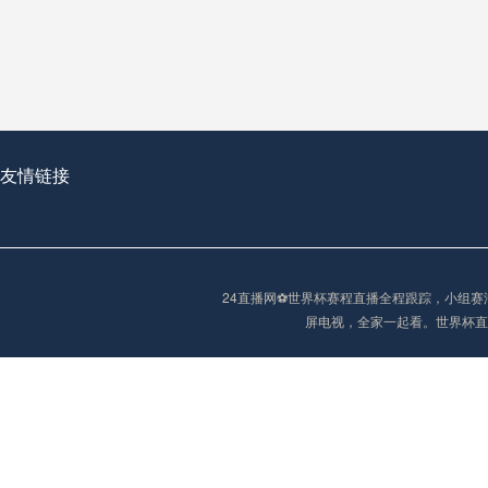
从穹顶之下到巅峰之上：
走过了全球数百座体育
从伦敦的温布利到北京
基于动态穹顶系统的赛前激活期自适应调控方案——以温哥华BC Place为案例
友情链接
“单场决胜制：世
单场决胜制：世预赛附
24直播网⚽️世界杯赛程直播全程跟踪，小
三十年的老观察者，我
屏电视，全家一起看。世界杯直
多令人扼腕叹息的遗憾
“单场决胜制：世预赛附加赛的公平性反思”
2026美加墨世