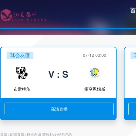
首
球会友谊
07-12 00:00
V : S
布雷根茨
霍亨恩姆斯
高清直播
>
>
首页
足球直播
球会友谊 蒙彼利埃VS欧巴涅