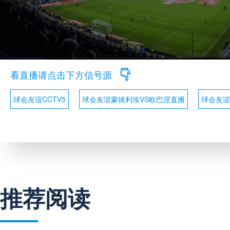
看直播请点击下方信号源
球会友谊CCTV5
球会友谊蒙彼利埃VS欧巴涅直播
球会友谊
推荐阅读