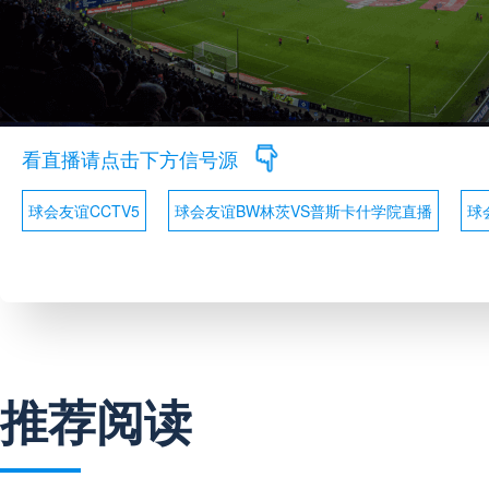
看直播请点击下方信号源
球会友谊CCTV5
球会友谊BW林茨VS普斯卡什学院直播
球
推荐阅读