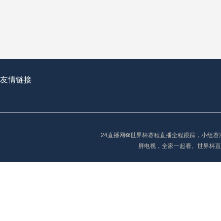
从穹顶之下到巅峰之上：
走过了全球数百座体育
从伦敦的温布利到北京
基于动态穹顶系统的赛前激活期自适应调控方案——以温哥华BC Place为案例
友情链接
“单场决胜制：世
单场决胜制：世预赛附
24直播网⚽️世界杯赛程直播全程跟踪，小
三十年的老观察者，我
屏电视，全家一起看。世界杯直
多令人扼腕叹息的遗憾
“单场决胜制：世预赛附加赛的公平性反思”
2026美加墨世