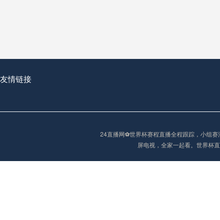
从穹顶之下到巅峰之上：
走过了全球数百座体育
从伦敦的温布利到北京
基于动态穹顶系统的赛前激活期自适应调控方案——以温哥华BC Place为案例
友情链接
“单场决胜制：世
单场决胜制：世预赛附
24直播网⚽️世界杯赛程直播全程跟踪，小
三十年的老观察者，我
屏电视，全家一起看。世界杯直
多令人扼腕叹息的遗憾
“单场决胜制：世预赛附加赛的公平性反思”
2026美加墨世