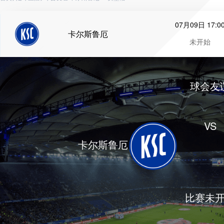
07月09日 17:0
卡尔斯鲁厄
未开始
球会友
VS
卡尔斯鲁厄
比赛未