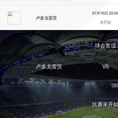
07月10日 22:0
卢多戈雷茨
未开始
球会友谊
卢多戈雷茨
VS
比赛未开