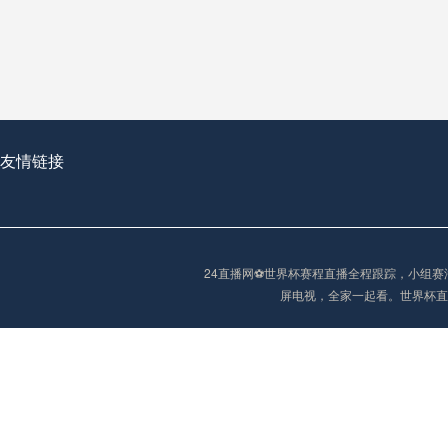
从穹顶之下到巅峰之上：
走过了全球数百座体育
从伦敦的温布利到北京
基于动态穹顶系统的赛前激活期自适应调控方案——以温哥华BC Place为案例
友情链接
“单场决胜制：世
单场决胜制：世预赛附
24直播网⚽️世界杯赛程直播全程跟踪，小
三十年的老观察者，我
屏电视，全家一起看。世界杯直
多令人扼腕叹息的遗憾
“单场决胜制：世预赛附加赛的公平性反思”
2026美加墨世