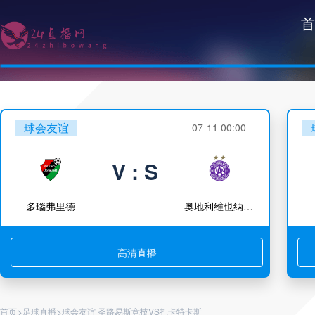
首
球会友谊
07-11 00:00
V : S
多瑙弗里德
奥地利维也纳青年队
高清直播
>
>
首页
足球直播
球会友谊 圣路易斯竞技VS扎卡特卡斯