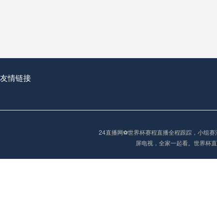
从穹顶之下到巅峰之上：
走过了全球数百座体育
从伦敦的温布利到北京
基于动态穹顶系统的赛前激活期自适应调控方案——以温哥华BC Place为案例
友情链接
“单场决胜制：世
单场决胜制：世预赛附
24直播网⚽️世界杯赛程直播全程跟踪，小
三十年的老观察者，我
屏电视，全家一起看。世界杯直
多令人扼腕叹息的遗憾
“单场决胜制：世预赛附加赛的公平性反思”
2026美加墨世