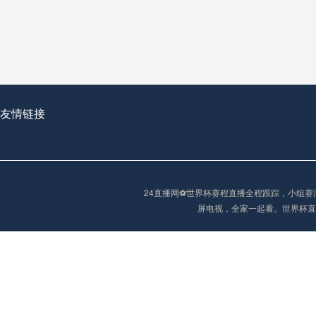
从穹顶之下到巅峰之上：
走过了全球数百座体育
从伦敦的温布利到北京
基于动态穹顶系统的赛前激活期自适应调控方案——以温哥华BC Place为案例
友情链接
“单场决胜制：世
单场决胜制：世预赛附
24直播网⚽️世界杯赛程直播全程跟踪，小
三十年的老观察者，我
屏电视，全家一起看。世界杯直
多令人扼腕叹息的遗憾
“单场决胜制：世预赛附加赛的公平性反思”
2026美加墨世