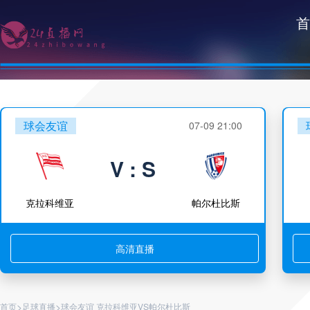
首
球会友谊
07-09 21:00
V : S
克拉科维亚
帕尔杜比斯
高清直播
>
>
首页
足球直播
球会友谊 克拉科维亚VS帕尔杜比斯