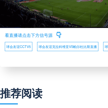
看直播请点击下方信号源
球会友谊CCTV5
球会友谊克拉科维亚VS帕尔杜比斯直播
球
推荐阅读