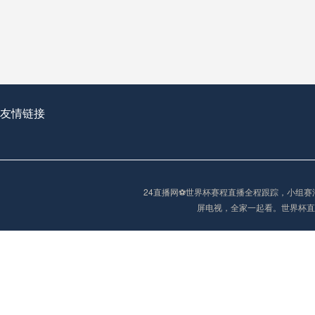
从穹顶之下到巅峰之上：
走过了全球数百座体育
从伦敦的温布利到北京
基于动态穹顶系统的赛前激活期自适应调控方案——以温哥华BC Place为案例
友情链接
“单场决胜制：世
单场决胜制：世预赛附
24直播网⚽️世界杯赛程直播全程跟踪，小
三十年的老观察者，我
屏电视，全家一起看。世界杯直
多令人扼腕叹息的遗憾
“单场决胜制：世预赛附加赛的公平性反思”
2026美加墨世